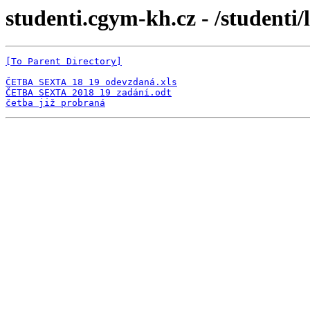
studenti.cgym-kh.cz - /studenti
[To Parent Directory]
ČETBA SEXTA 18 19 odevzdaná.xls
ČETBA SEXTA 2018 19 zadání.odt
četba již probraná